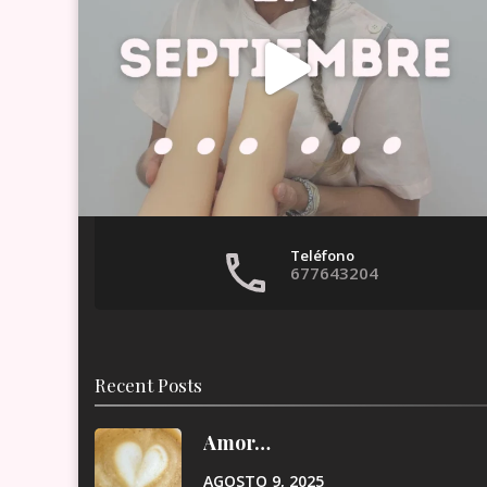
Teléfono
677643204
Recent Posts
Amor…
AGOSTO 9, 2025