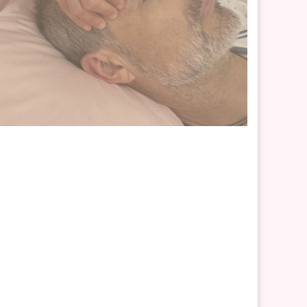
p
as, regalos
 más...
 par de
 política