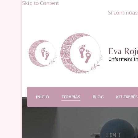
Skip to Content
Si continúas
Eva Roj
Enfermera In
INICIO
TERAPIAS
BLOG
KIT EXPRÉ