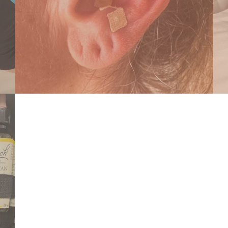
Newsletter Signu
Consigue acceso a últimas notici
de bienvenida, anuncios y mucho
Quédate tranquil@ que envío un
emails al mes. ;-)
Haciendo click aquí aceptas la
de privacidad.