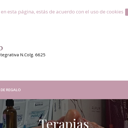
 en esta página, estás de acuerdo con el uso de cookies
o
tegrativa N.Colg. 6625
S DE REGALO
Terapias