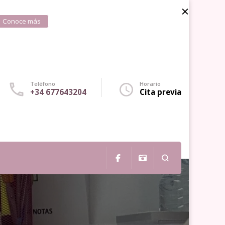
Conoce más
Teléfono
Horario
+34 677643204
Cita previa