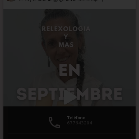
Teléfono
677643204