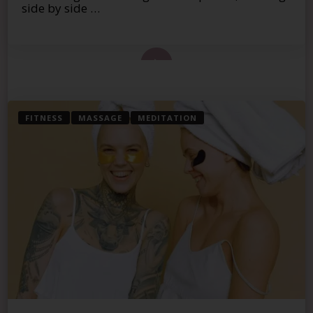
side by side …
 de este artículo
FITNESS
MASSAGE
MEDITATION